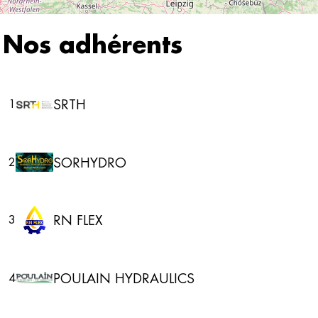
Nos adhérents
SRTH
1
SORHYDRO
2
RN FLEX
3
POULAIN HYDRAULICS
4