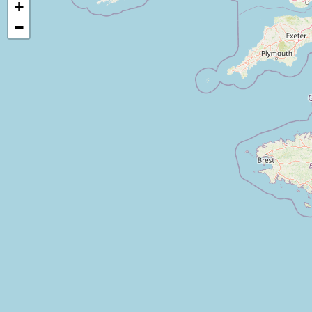
+
Nos certifications
−
Nos adhérents
Nous contacter