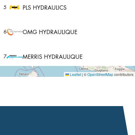
PLS HYDRAULICS
5
OMG HYDRAULIQUE
6
MERRIS HYDRAULIQUE
7
Leaflet
|
©
OpenStreetMap
contributors
MECA HYDRO SERVICES
8
MECA HP
9
Limousin Hydraulique
10