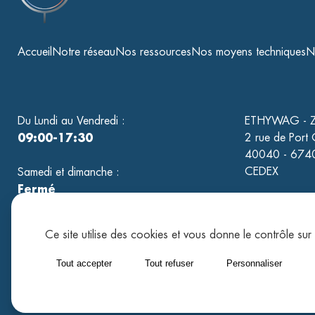
Accueil
Notre réseau
Nos ressources
Nos moyens techniques
No
Du Lundi au Vendredi :
ETHYWAG - Z.
09:00-17:30
2 rue de Port 
40040 - 6740
CEDEX
Samedi et dimanche :
Fermé
Ce site utilise des cookies et vous donne le contrôle su
Tout accepter
Tout refuser
Personnaliser
©Copyright Tholéo 2026
Mentions légales
Politique de confide