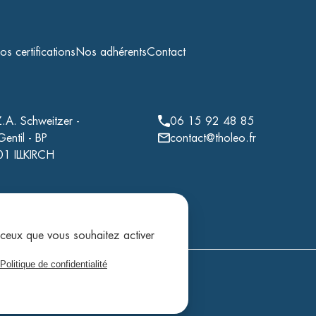
s certifications
Nos adhérents
Contact
A. Schweitzer -
06 15 92 48 85
Gentil - BP
contact@tholeo.fr
1 ILLKIRCH
r ceux que vous souhaitez activer
Politique de confidentialité
ntialité
Cookies
Réalisé par Akyos