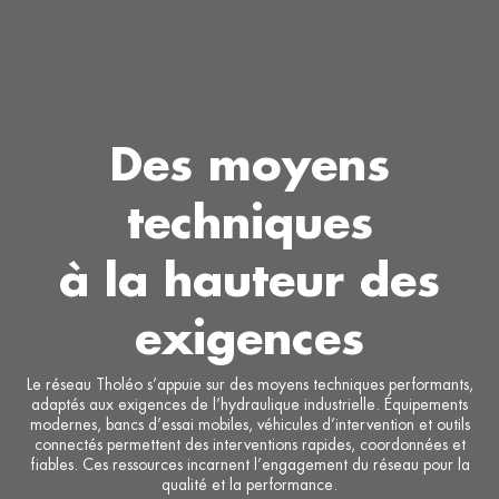
Des moyens
techniques
Notre réseau
à la hauteur des
Nos ressources
Nos moyens techniques
exigences
Nos certifications
Nos adhérents
Le réseau Tholéo s’appuie sur des moyens techniques performants,
Nous contacter
adaptés aux exigences de l’hydraulique industrielle. Équipements
modernes, bancs d’essai mobiles, véhicules d’intervention et outils
connectés permettent des interventions rapides, coordonnées et
fiables. Ces ressources incarnent l’engagement du réseau pour la
qualité et la performance.