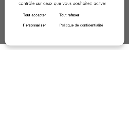
contrôle sur ceux que vous souhaitez activer
Tout accepter
Tout refuser
Personnaliser
Politique de confidentialité
Un engagement concret pour la
qualité
Chez THOLÉO, la certification Qualicert, développée avec
notre partenaire SGS, spécifique à nos métiers en
hydraulique, traduit notre volonté d’offrir un service
irréprochable à chaque client.
Dans un secteur où la fiabilité et la sécurité sont primordiales,
nous avons choisi de structurer notre réseau autour
d’exigences communes, contrôlées et reconnues.
Nos objectifs sont clairs :