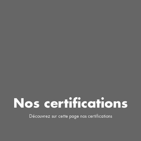
Notre réseau
Nos ressources
Nos moyens techniques
Nos certifications
Nos certifications
Nos adhérents
Découvrez sur cette page nos certifications
Nous contacter